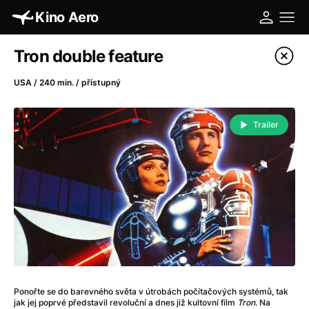
Kino Aero
Katalog filmů
Tron double feature
Filtrovat program
USA / 240 min. / přístupný
A
-
Trailer
A máme, co jsme chtěli
(2023)
A pak přišla láska...
(2022)
Aalto: Architektura emocí
(2020)
ABBA: The Movie - Fan Event
(1977)
Absolvent
(1967)
Ada
(2021)
Adam Ondra: Posunout hranice
(2022)
Adaptace
(2002)
Ponořte se do barevného světa v útrobách počítačových systémů, tak
Addamsova rodina (1991)
(1991)
jak jej poprvé představil revoluční a dnes již kultovní film
Tron
. Na