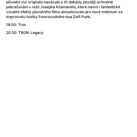
Adéla ještě nevečeřela
(1978)
původní vizi originálu navázalo o tři dekády později úchvatné
pokračování v režii Josepha Kosinského, které naivní i fantastické
After Blue (zatracený ráj)
(2021)
vizuální efekty původního filmu aktualizovalo pro nové milénium za
After Party
(2024)
doprovodu hudby francouzského dua Daft Punk.
Aftersun
(2022)
18:00: Tron
Agent 69 Jensen: Ve znamení štíra
(1977)
20:30: TRON: Legacy
Agenti štěstí
(2024)
Air: Zrození legendy
(2023)
AKIRA
(1988)
Alcarràs
(2022)
Alenka v říši divů (1951)
(1951)
Alenka v říši filmu
Alex Garland double feature
(2022)
Alibi na klíč: Den D
(2023)
All That Jazz
(1979)
Alma a Oskar
(2023)
Ambulance
(2022)
Amélie z Montmartru
(2001)
Americký vlkodlak v Londýně
(1981)
Amerikánka
(2024)