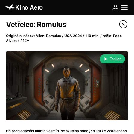
Kino Aero
Katalog filmů
Vetřelec: Romulus
Filtrovat program
Originální název: Alien: Romulus / USA 2024 / 119 min. / režie: Fede
Alvarez / 12+
A
-
Trailer
A máme, co jsme chtěli
(2023)
A pak přišla láska...
(2022)
Aalto: Architektura emocí
(2020)
ABBA: The Movie - Fan Event
(1977)
Absolvent
(1967)
Ada
(2021)
Adam Ondra: Posunout hranice
(2022)
Adaptace
(2002)
Addamsova rodina (1991)
(1991)
Při prohledávání hlubin vesmíru se skupina mladých lidí ze vzdáleného