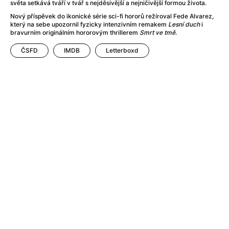
Adéla ještě nevečeřela
(1978)
světa setkává tváří v tvář s nejděsivější a nejničivější formou života.
After Blue (zatracený ráj)
(2021)
Nový příspěvek do ikonické série sci-fi hororů režíroval Fede Alvarez,
který na sebe upozornil fyzicky intenzivním remakem
Lesní duch
i
After Party
(2024)
bravurním originálním hororovým thrillerem
Smrt ve tmě
.
Aftersun
(2022)
Agent 69 Jensen: Ve znamení štíra
(1977)
ČSFD
IMDB
Letterboxd
Agenti štěstí
(2024)
Air: Zrození legendy
(2023)
AKIRA
(1988)
Alcarràs
(2022)
Alenka v říši divů (1951)
(1951)
Alenka v říši filmu
Alex Garland double feature
(2022)
Alibi na klíč: Den D
(2023)
All That Jazz
(1979)
Alma a Oskar
(2023)
Ambulance
(2022)
Amélie z Montmartru
(2001)
Americký vlkodlak v Londýně
(1981)
Amerikánka
(2024)