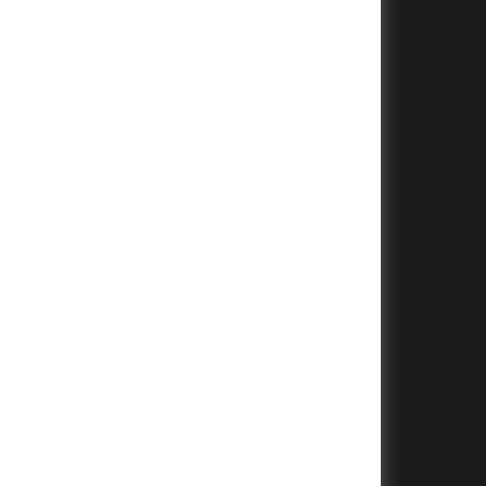
+
+
+
+