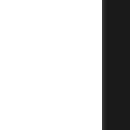
+
+
+
+