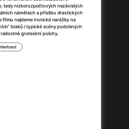
e, tedy nízkorozpočtových nezávislých
álních námětech a příslibu drastických
ve filmu najdeme ironické narážky na
+
ních“ braků i typické scény podobných
 radostně groteskní polohy.
etterboxd
+
+
+