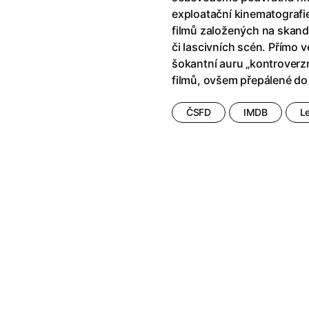
exploatační kinematografi
filmů založených na skand
či lascivních scén. Přímo 
šokantní auru „kontroverz
filmů, ovšem přepálené do
ČSFD
IMDB
L