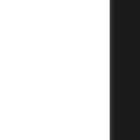
+
+
+
+