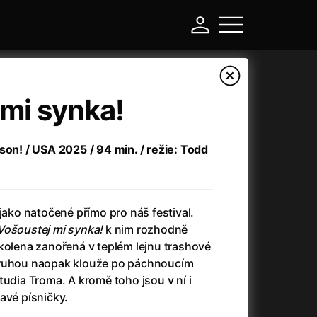
mi synka!
son! / USA 2025 / 94 min. / režie: Todd
 jako natočené přímo pro náš festival.
Vošoustej mi synka!
k nim rozhodně
kolena zanořená v teplém lejnu trashové
-
druhou naopak klouže po páchnoucím
tudia Troma. A kromě toho jsou v ní i
Argylle: Tajný agent
(2024)
avé písničky.
Arkáda
(1993)