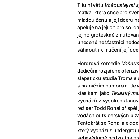
říši divů (1951)
(1951)
Anděl Páně Double feature
(202
Titulní větu
Vošoustej mi 
říši filmu
Andělské vejce
(1985)
matka, která chce pro své
land double feature
(2022)
Andělský double feature
mladou ženu a její dceru n
klíč: Den D
(2023)
Andrej Rublev
(1966)
apeluje na její cit pro soli
Jazz
(1979)
Angel Heart (1987)
(1987)
jejího groteskně zmutova
skar
(2023)
Annette
(2021)
unesené nešťastnici nedos
ce
(2022)
Anora
(2024)
sáhnout i k mučení její dce
 Montmartru
(2001)
Ant Hill (premiéra) a další filmy
Hororová komedie
Vošoust
 vlkodlak v Londýně
(1981)
Antikrist
(2009)
dědicům rozjařeně ofenziv
nka
(2024)
slapsticku studia Troma a
: losí odysea
(2025)
Apokalypsa: Final Cut
(1979)
s hraničním humorem. Je 
15)
Architekt
(2025)
klasikami jako
Texaský mas
house double feature
Architektura ČSSR 58–89
(2024
vychází i z vysokooktanov
e pádu
(2023)
Arco
(2025)
režisér Todd Rohal přispěl
vodách outsiderských biza
Tentokrát se Rohal ale doo
který vychází z undergro
sebevědomě podvratná h