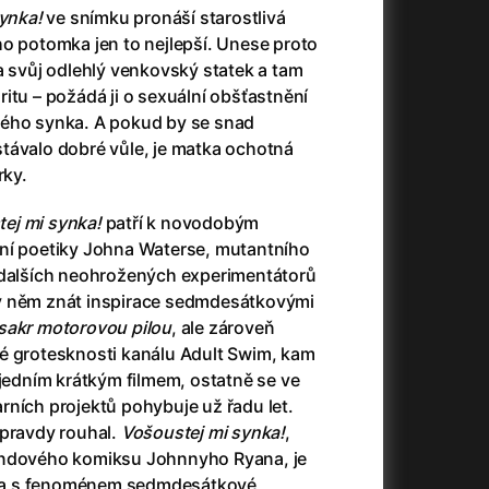
3)
Armáda temnot
(1992)
synka!
ve snímku pronáší starostlivá
Arrietty ze světa půjčovníčků
(2010)
ho potomka jen to nejlepší. Unese proto
Arvéd
(2022)
a svůj odlehlý venkovský statek a tam
Asteroid City
(2023)
daritu – požádá ji o sexuální obšťastnění
Atlas ptáků
(2021)
ného synka. A pokud by se snad
Audience | NT Live
(2013)
távalo dobré vůle, je matka ochotná
Auto zabiják
(2007)
rky.
(2020)
Avatar
(2009)
ej mi synka!
patří k novodobým
Avatar: Oheň a popel
(2025)
ní poetiky Johna Waterse, mutantního
Anya Taylor-Joy Horror Double Feature
Avatar: The Way of Water
(2022)
 dalších neohrožených experimentátorů
Až na konec světa
(2024)
v něm znát inspirace sedmdesátkovými
Až na věky
(2024)
akr motorovou pilou
, ale zároveň
)
Aznavour
(2024)
é grotesknosti kanálu Adult Swim, kam
 jedním krátkým filmem, ostatně se ve
rních projektů pohybuje už řadu let.
pravdy rouhal.
Vošoustej mi synka!
,
undového komiksu Johnnyho Ryana, je
+
ra s fenoménem sedmdesátkové