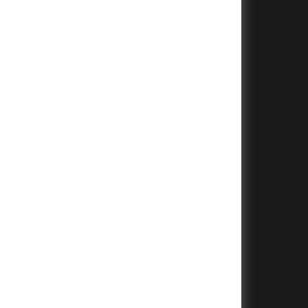
+
+
+
+
+