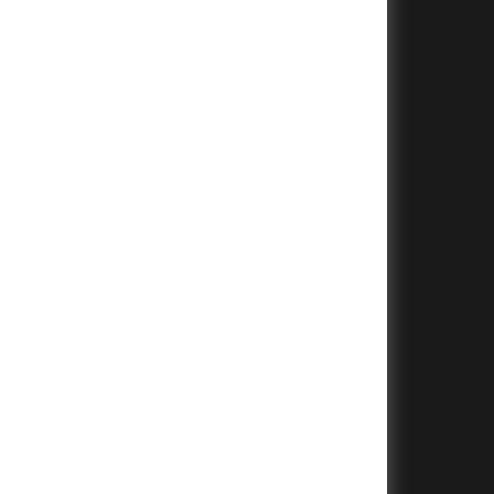
+
+
+
+