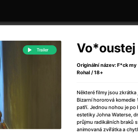
Vo*oustej 
Trailer
Originální název: F*ck my 
Rohal / 18+
 festivaly
Řazení dle abecedy
Některé filmy jsou zkrátka
Bizarní hororová komedie
patří. Jednou nohou je po 
estetiky Johna Waterse, 
průjmu radikálních braků s
988)
Anděl Páně
(2005)
animovaná zvířátka a chytl
(2022)
Anděl Páně 2
(2016)