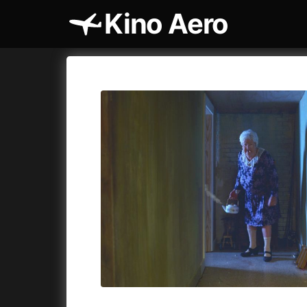
Kino Aero
Katalog filmů
Aero
Cykly a
A
A máme, co jsme chtěli
(2023)
AKIRA
(1
A pak přišla láska...
(2022)
Alcarràs