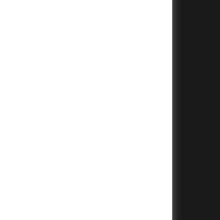
+
+
+
+