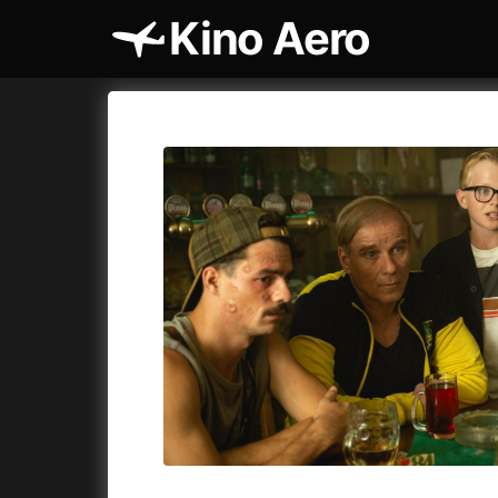
Kino Aero
Katalog filmů
Aero
Cykly a
A
A máme, co jsme chtěli
(2023)
AKIRA
(1
A pak přišla láska...
(2022)
Alcarràs