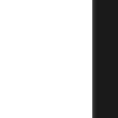
+
+
+
+