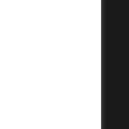
+
+
+
+