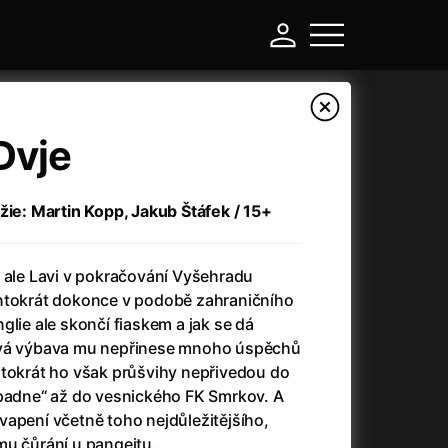
Dvje
žie: Martin Kopp, Jakub Štáfek / 15+
, ale Lavi v pokračování Vyšehradu
ntokrát dokonce v podobě zahraničního
glie ale skončí fiaskem a jak se dá
ová výbava mu nepřinese mnoho úspěchů
-
ntokrát ho však průšvihy nepřivedou do
spadne“ až do vesnického FK Smrkov. A
Argylle: Tajný agent
(2024)
vapení včetně toho nejdůležitějšího,
Arkáda
(1993)
ému čůrání u pangejtu…