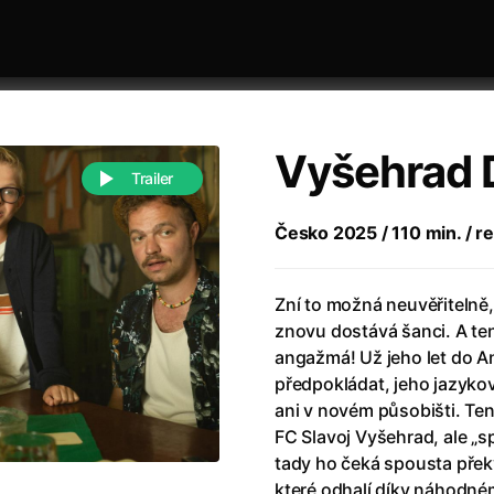
Vyšehrad 
Trailer
Česko 2025 / 110 min. / re
 festivaly
Řazení dle abecedy
Zní to možná neuvěřitelně
znovu dostává šanci. A te
angažmá! Už jeho let do An
předpokládat, jeho jazyk
ani v novém působišti. Te
FC Slavoj Vyšehrad, ale „
988)
Anděl Páně
(2005)
tady ho čeká spousta přek
(2022)
Anděl Páně 2
(2016)
které odhalí díky náhodn