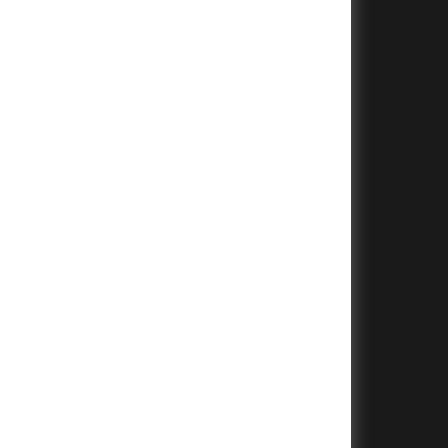
+
+
+
+