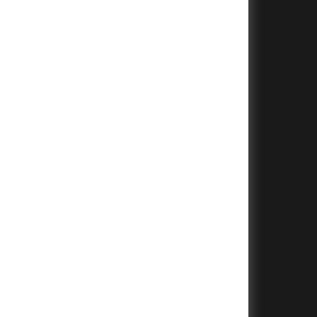
+
+
+
+