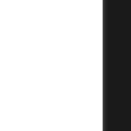
+
+
+
+
+