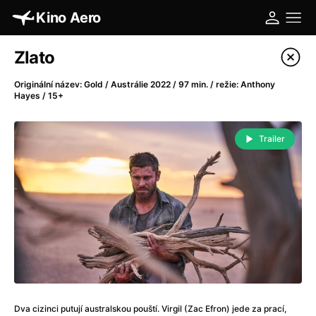
Kino Aero
Katalog filmů
Zlato
Filtrovat program
Originální název: Gold / Austrálie 2022 / 97 min. / režie: Anthony
Hayes / 15+
A
-
Trailer
A máme, co jsme chtěli
(2023)
A pak přišla láska...
(2022)
Aalto: Architektura emocí
(2020)
ABBA: The Movie - Fan Event
(1977)
Absolvent
(1967)
Ada
(2021)
Adam Ondra: Posunout hranice
(2022)
Adaptace
(2002)
Addamsova rodina (1991)
(1991)
Dva cizinci putují australskou pouští. Virgil (Zac Efron) jede za prací,