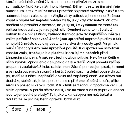
Adéla ještě nevečeřela
(1978)
která mu údajně změní život, a má ho tam přivézt ne zrovna
sympatický řidič Keith (Anthony Hayes). Během cesty se jim přehřeje
After Blue (zatracený ráj)
(2021)
motor auta, a tak musí zastavit uprostřed vyprahlé divočiny. Když Keith
After Party
(2024)
automobil opravuje, zaujme Virgila zlatý odlesk u jeho nohou. Začnou
kopat a objeví ten největší balvan zlata, jaký kdy kdo nalezl. Prvotní
Aftersun
(2022)
nadšení se promění v bezmoc, když zjistí, že vytáhnout ze země tak
Agent 69 Jensen: Ve znamení štíra
(1977)
velkou hroudu zlata je nad jejich síly. Domluví se na tom, že zlatý
balvan bude hlídat Virgil, zatímco Keith odjede do nejbližšího města a
Agenti štěstí
(2024)
zajistí potřebné vybavení. Jenže jsou uprostřed naprosté pustiny a tak
Air: Zrození legendy
(2023)
je nejbližší město dva dny cesty tam a dva dny cesty zpět. Virgil tak
musí zůstat čtyři dny sám uprostřed pouště. K dispozici má nevelkou
AKIRA
(1988)
zásobu vody, trochu jídla a plachtu, která jej má ochránit před
Alcarràs
(2022)
žhnoucím sluncem. A pak se všechno zkomplikuje. Nejdřív se Keith o
něco zpozdí. Zprvu jen o den, pak o další a další. Virgil pomalu začíná
Alenka v říši divů (1951)
(1951)
propadat zoufalství. Široko daleko není žádná pomoc, jen písek, kamení
Alenka v říši filmu
a pár pokroucených stromů a keřů. Společnost mu dělají pouze divocí
psi, kteří se k němu nepřiblíží, dokud má zapálený oheň. Ale dřevo mu
Alex Garland double feature
(2022)
dochází, stejně tak jídlo a po tom, co se přežene písečná bouře, přijde
Alibi na klíč: Den D
(2023)
Virgil i o poslední kapku vody. V tu chvíli se začnou dít podivné věci. Je
s ním opravdu v poušti někdo další, kdo ho chce o zlato připravit, anebo
All That Jazz
(1979)
jsou to jen pouhé přeludy? Tak jako tak, nezbývá mu než čekat a
Alma a Oskar
(2023)
doufat, že se pro něj Keith opravdu brzy vrátí.
Ambulance
(2022)
ČSFD
IMDB
Amélie z Montmartru
(2001)
Americký vlkodlak v Londýně
(1981)
Amerikánka
(2024)