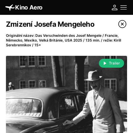
Kino Aero
Katalog filmů
Zmizení Josefa Mengeleho
Filtrovat program
Originální název: Das Verschwinden des Josef Mengele / Francie,
Německo, Mexiko, Velká Británie, USA 2025 / 135 min. / režie: Kirill
Serebrennikov / 15+
A
-
Trailer
A máme, co jsme chtěli
(2023)
A pak přišla láska...
(2022)
Aalto: Architektura emocí
(2020)
ABBA: The Movie - Fan Event
(1977)
Absolvent
(1967)
Ada
(2021)
Adam Ondra: Posunout hranice
(2022)
Adaptace
(2002)
Addamsova rodina (1991)
(1991)