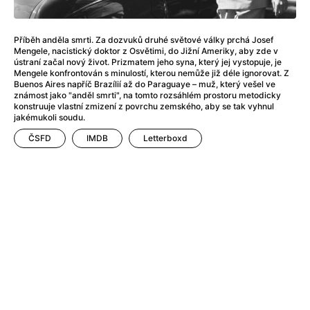
Adéla ještě nevečeřela
(1978)
After Blue (zatracený ráj)
(2021)
After Party
(2024)
Příběh anděla smrti. Za dozvuků druhé světové války prchá Josef
Mengele, nacistický doktor z Osvětimi, do Jižní Ameriky, aby zde v
Aftersun
(2022)
ústraní začal nový život. Prizmatem jeho syna, který jej vystopuje, je
Agent 69 Jensen: Ve znamení štíra
(1977)
Mengele konfrontován s minulostí, kterou nemůže již déle ignorovat. Z
Buenos Aires napříč Brazílií až do Paraguaye – muž, který vešel ve
Agenti štěstí
(2024)
známost jako "anděl smrti", na tomto rozsáhlém prostoru metodicky
Air: Zrození legendy
(2023)
konstruuje vlastní zmizení z povrchu zemského, aby se tak vyhnul
jakémukoli soudu.
AKIRA
(1988)
Alcarràs
(2022)
ČSFD
IMDB
Letterboxd
Alenka v říši divů (1951)
(1951)
Alenka v říši filmu
Alex Garland double feature
(2022)
Alibi na klíč: Den D
(2023)
All That Jazz
(1979)
Alma a Oskar
(2023)
Ambulance
(2022)
Amélie z Montmartru
(2001)
Americký vlkodlak v Londýně
(1981)
Amerikánka
(2024)