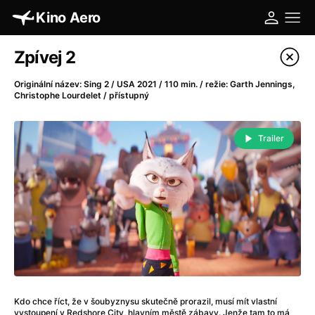
Kino Aero
Katalog filmů
Zpívej 2
Filtrovat program
Originální název: Sing 2 / USA 2021 / 110 min. / režie: Garth Jennings,
Christophe Lourdelet / přístupný
A
-
Trailer
A máme, co jsme chtěli
(2023)
A pak přišla láska...
(2022)
Aalto: Architektura emocí
(2020)
ABBA: The Movie - Fan Event
(1977)
Absolvent
(1967)
Ada
(2021)
Adam Ondra: Posunout hranice
(2022)
Adaptace
(2002)
Addamsova rodina (1991)
(1991)
Kdo chce říct, že v šoubyznysu skutečně prorazil, musí mít vlastní
vystoupení v Redshore City, hlavním městě zábavy. Jenže tam to má