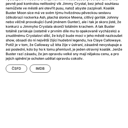
Adéla ještě nevečeřela
(1978)
pevně pod kontrolou nelítostný vlk Jimmy Crystal, bez jehož souhlasu
After Blue (zatracený ráj)
(2021)
nemůžete ve městě ani otevřít pusu, natož abyste zazpívali. Koalák
Buster Moon sice má ve svém týmu hvězdnou pěveckou sestavu
After Party
(2024)
(dikobrazí rockerka Ash, plachá slonice Meena, citlivý gorilák Johnny
Aftersun
(2022)
nebo věčně provokující čuně jménem Gunter), ale i tak je skoro jisté, že
konkurz u Jimmyho Crystala skončí totálním krachem. A tak Buster
Agent 69 Jensen: Ve znamení štíra
(1977)
totálně zariskuje (ostatně v prvním díle mu to opakovaně vycházelo) a
Agenti štěstí
(2024)
znuděnému Crystalovi slíbí, že když bude moci v jeho městě nazkoušet
show, obsadí do ní největší žijící hudební legendu, lva Claye Callowaye.
Air: Zrození legendy
(2023)
Potíž je v tom, že Calloway už léta žije v ústraní, zásadně nevystupuje a
AKIRA
(1988)
asi poslední, kdo by ho k tomu přemluvil, je jeden otravný koalák. Jenže
Buster razí zásadu, že jen opravdu velké sny mají nějakou cenu, a pro
Alcarràs
(2022)
jejich splnění je ochoten udělat opravdu cokoliv.
Alenka v říši divů (1951)
(1951)
ČSFD
IMDB
Alenka v říši filmu
Alex Garland double feature
(2022)
Alibi na klíč: Den D
(2023)
All That Jazz
(1979)
Alma a Oskar
(2023)
Ambulance
(2022)
Amélie z Montmartru
(2001)
Americký vlkodlak v Londýně
(1981)
Amerikánka
(2024)