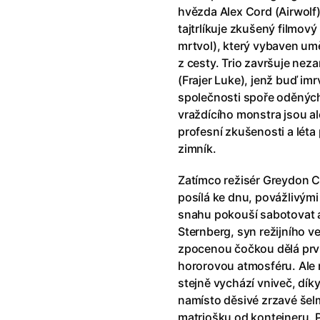
říši divů (1951)
(1951)
Anděl Páně Double feature
(202
hvězda Alex Cord (Airwolf)
říši filmu
Andělské vejce
(1985)
tajtrlíkuje zkušený filmov
land double feature
(2022)
Andělský double feature
mrtvol), který vybaven um
klíč: Den D
(2023)
Andrej Rublev
(1966)
z cesty. Trio završuje ne
Jazz
(1979)
Angel Heart (1987)
(1987)
(Frajer Luke), jenž buď im
skar
(2023)
Annette
(2021)
společnosti spoře oděnýc
ce
(2022)
Anora
(2024)
vraždícího monstra jsou 
 Montmartru
(2001)
Ant Hill (premiéra) a další filmy
profesní zkušenosti a lét
 vlkodlak v Londýně
(1981)
Antikrist
(2009)
zimník.
nka
(2024)
Zatímco režisér Greydon C
: losí odysea
(2025)
Apokalypsa: Final Cut
(1979)
posílá ke dnu, povážlivými
15)
Architekt
(2025)
snahu pokouší sabotovat 
house double feature
Architektura ČSSR 58–89
(2024
Sternberg, syn režijního v
e pádu
(2023)
Arco
(2025)
zpocenou čočkou dělá prvn
hororovou atmosféru. Al
stejně vychází vniveč, díky
namísto děsivé zrzavé šelm
matrjošku od kontejneru. 