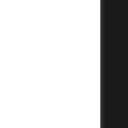
+
+
+
+