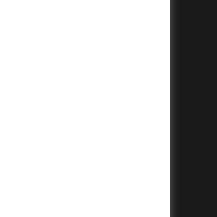
+
+
+
+
+