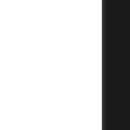
+
+
+
+