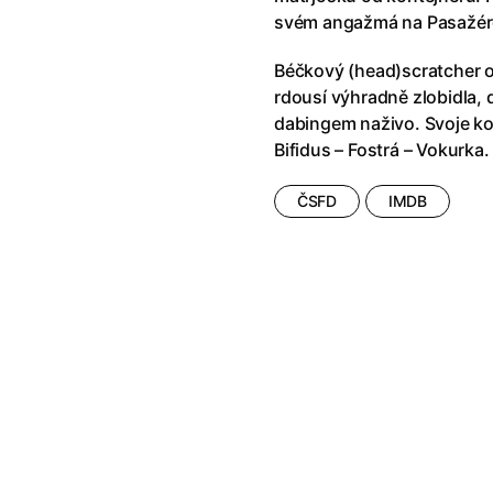
svém angažmá na Pasažéro
Béčkový (head)scratcher o
rdousí výhradně zlobidla
dabingem naživo. Svoje koč
Bifidus – Fostrá – Vokurka.
ČSFD
IMDB