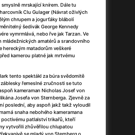
3)
Armáda temnot
(1992)
 smyslně mrskající knírem. Dále tu
Arrietty ze světa půjčovníčků
(2010)
ý harcovník Clu Gulager (Návrat oživlých
Arvéd
(2022)
ělým chrupem a jogurťáky blábolí
Asteroid City
(2023)
zaměnitelný šedivák George Kennedy
Atlas ptáků
(2021)
rvére vymrmlává, nebo řve jak Tarzan. Ve
Audience | NT Live
(2013)
h mládežnických amatérů a srandovního
Auto zabiják
(2007)
ale hereckým matadorům veškeré
(2020)
Avatar
(2009)
a před kamerou platné jak mrtvému
Avatar: Oheň a popel
(2025)
Anya Taylor-Joy Horror Double Feature
Avatar: The Way of Water
(2022)
lark tento spektákl za búra svědomitě
Až na konec světa
(2024)
 záblesky řemeslné zručnosti se tuto
Až na věky
(2024)
aspoň kameraman Nicholas Josef von
)
Aznavour
(2024)
elikána Josefa von Sternberga. Zjevně za
í poslední, aby aspoň jakž takž vyloudil
e marná snaha nebohého kameramana
 poctivému patlalství trikařů, kteří
y vytvořili zhůvěřilou chlupatou
+
Překvapivě se mladý von Sternberg o