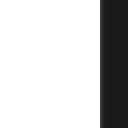
+
+
+
+