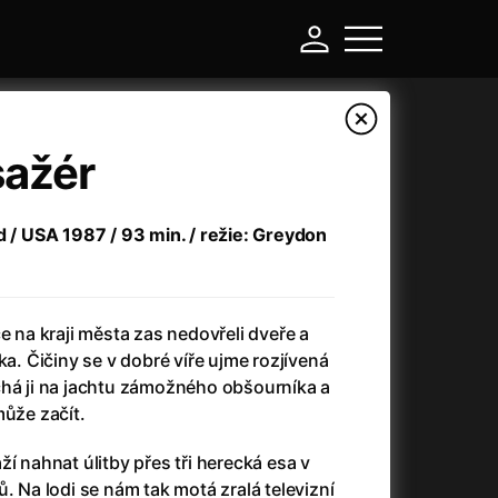
sažér
d / USA 1987 / 93 min. / režie: Greydon
e na kraji města zas nedovřeli dveře a
ka. Čičiny se v dobré víře ujme rozjívená
chá ji na jachtu zámožného obšourníka a
-
může začít.
Argylle: Tajný agent
(2024)
ží nahnat úlitby přes tři herecká esa v
Arkáda
(1993)
. Na lodi se nám tak motá zralá televizní