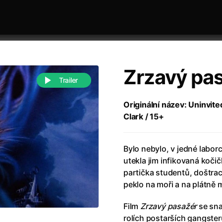
Zrzavý pa
Trailer
Originální název: Uninvite
Clark / 15+
 festivaly
Řazení dle abecedy
Bylo nebylo, v jedné laborc
utekla jim infikovaná kočič
partička studentů, doštra
peklo na moři a na plátně 
988)
Anděl Páně
(2005)
Film
Zrzavý pasažér
se sna
(2022)
Anděl Páně 2
(2016)
rolích postarších gangsterů