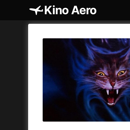
Kino Aero
Katalog filmů
Aero
Cykly a
A
A máme, co jsme chtěli
(2023)
AKIRA
(1
A pak přišla láska...
(2022)
Alcarràs